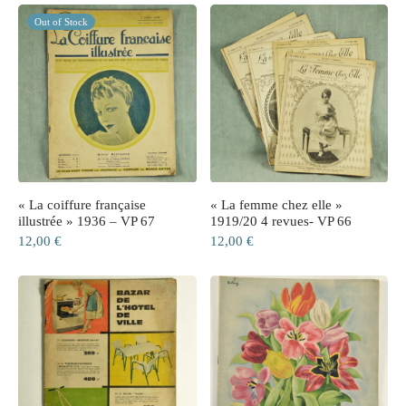
Out of Stock
ne
n
s
« La coiffure française
« La femme chez elle »
e
illustrée » 1936 – VP 67
1919/20 4 revues- VP 66
12,00
€
12,00
€
s
naire
rie
les