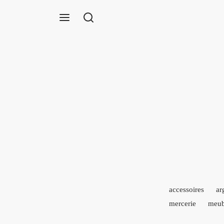
accessoires
ar
mercerie
meub