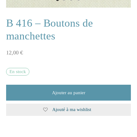
ne
B 416 – Boutons de
manchettes
n
12,00
€
s
e
En stock
s
Ajouter au panier
naire
Ajouté à ma wishlist
rie
les