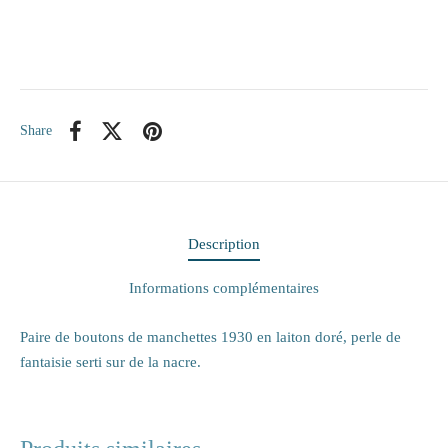
itaire
ieux
Share
te
eaux
elle
Description
rie
Informations complémentaires
 papiers
Paire de boutons de manchettes 1930 en laiton doré, perle de
fantaisie serti sur de la nacre.
ge