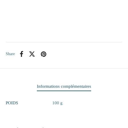
itaire
ieux
te
Share
eaux
elle
rie
Informations complémentaires
 papiers
POIDS
100 g
ge