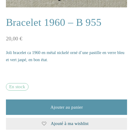
ne
Bracelet 1960 – B 955
20,00
€
n
Joli bracelet ca 1960 en métal nickelé orné d’une pastille en verre bleu
s
et vert jaspé, en bon état.
e
s
En stock
naire
Ajouter au panier
rie
les
Ajouté à ma wishlist