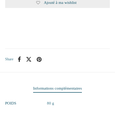
Ajouté à ma wishlist
itaire
ieux
te
eaux
Share
elle
rie
 papiers
Informations complémentaires
ge
POIDS
80 g