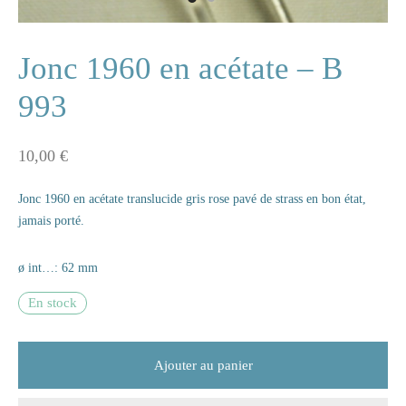
ne
Jonc 1960 en acétate – B
993
n
10,00
€
s
Jonc 1960 en acétate translucide gris rose pavé de strass en bon état,
e
jamais porté.
s
ø int…: 62 mm
naire
En stock
rie
Ajouter au panier
les