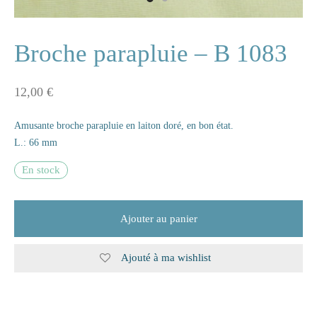
ne
Broche parapluie – B 1083
12,00
€
n
Amusante broche parapluie en laiton doré, en bon état.
s
L.: 66 mm
e
En stock
s
Ajouter au panier
naire
Ajouté à ma wishlist
rie
les