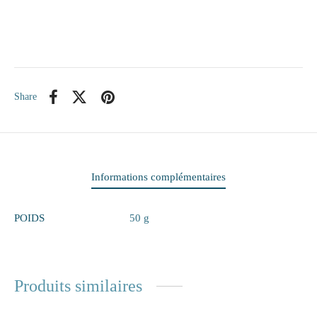
itaire
ieux
Share
te
eaux
elle
Informations complémentaires
rie
POIDS
50 g
 papiers
ge
Produits similaires