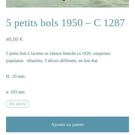
ne
5 petits bols 1950 – C 1287
40,00
€
n
5 petits bols à facettes en faïence blanche ca 1920, comptines
s
populaires illustrées, 3 décors différents, en bon état.
e
H.: 65 mm
s
ø: 103 mm
naire
En stock
rie
les
Ajouter au panier