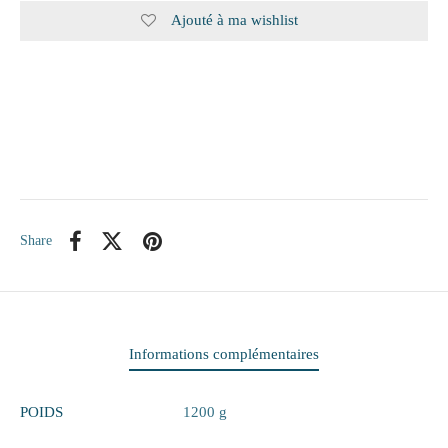
Ajouté à ma wishlist
itaire
ieux
te
eaux
elle
Share
rie
 papiers
Informations complémentaires
ge
POIDS
1200 g