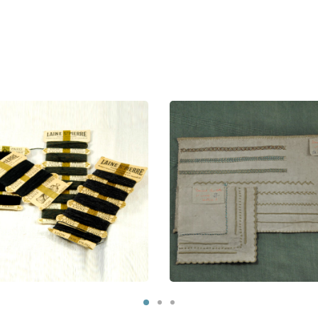
R 0112 – Laine à
priserMER 0112 – Laine à
priserMER 0112 – Laine à
2 Ouvrages d’écolière 1930
priser
MER 343
00
€
5,00
€
outer au panier
Ajouter au panier