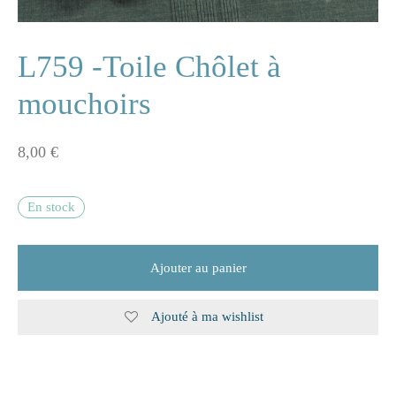
ne
L759 -Toile Chôlet à
mouchoirs
n
8,00
€
s
e
En stock
s
Ajouter au panier
naire
Ajouté à ma wishlist
rie
les