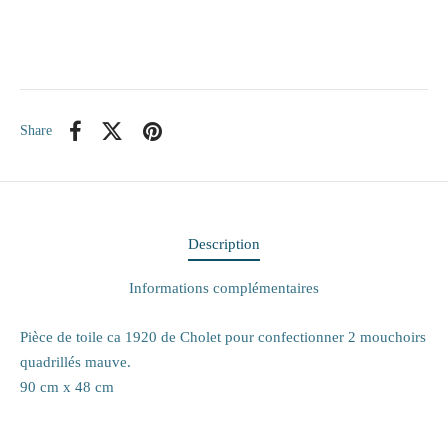
itaire
ieux
Share
te
eaux
elle
Description
rie
Informations complémentaires
 papiers
Pièce de toile ca 1920 de Cholet pour confectionner 2 mouchoirs
quadrillés mauve.
ge
90 cm x 48 cm