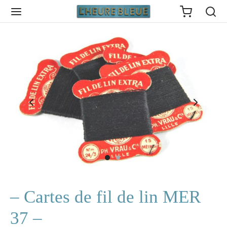
Back
HOP
eautés
soires
– Cartes de fil de lin MER
terie
37 –
x