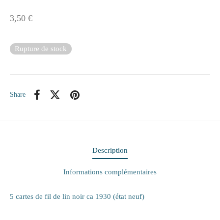
3,50
€
ne
Rupture de stock
n
s
Share
e
s
Description
naire
Informations complémentaires
rie
5 cartes de fil de lin noir ca 1930 (état neuf)
les