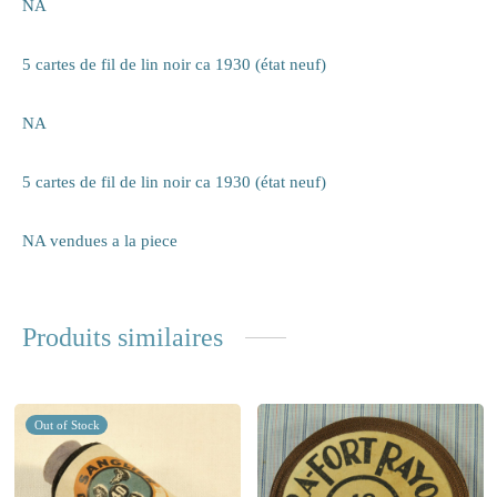
NA
itaire
5 cartes de fil de lin noir ca 1930 (état neuf)
ieux
NA
te
5 cartes de fil de lin noir ca 1930 (état neuf)
eaux
NA vendues a la piece
elle
rie
Produits similaires
 papiers
ge
Out of Stock