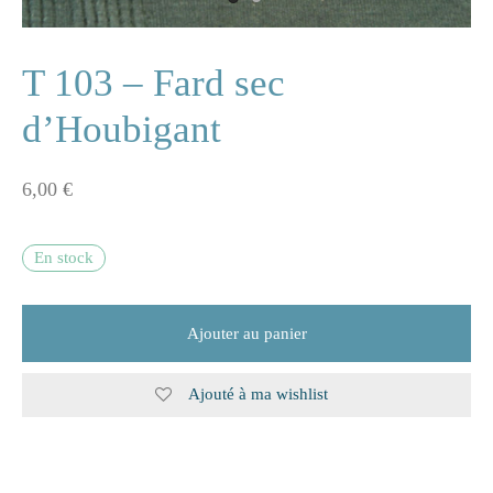
ne
T 103 – Fard sec
d’Houbigant
n
6,00
€
s
e
En stock
s
Ajouter au panier
naire
Ajouté à ma wishlist
rie
les