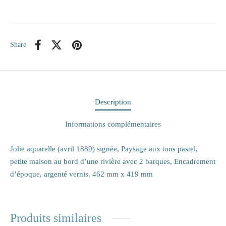
itaire
Share
ieux
te
eaux
Description
elle
Informations complémentaires
rie
Jolie aquarelle (avril 1889) signée, Paysage aux tons pastel,
petite maison au bord d’une rivière avec 2 barques, Encadrement
 papiers
d’époque, argenté vernis. 462 mm x 419 mm
ge
Produits similaires