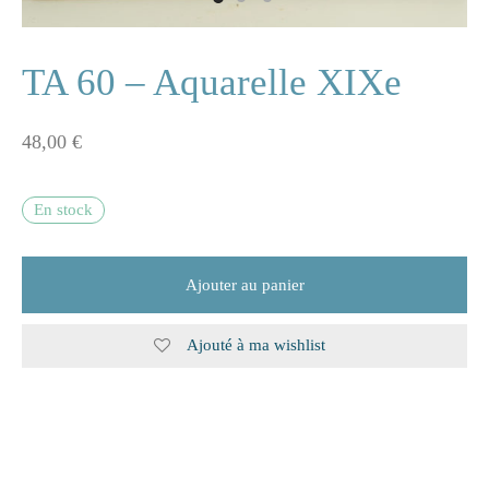
ne
TA 60 – Aquarelle XIXe
48,00
€
n
s
En stock
e
Ajouter au panier
s
Ajouté à ma wishlist
naire
rie
les