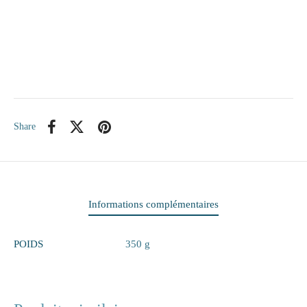
itaire
ieux
te
Share
eaux
elle
rie
Informations complémentaires
 papiers
POIDS
350 g
ge