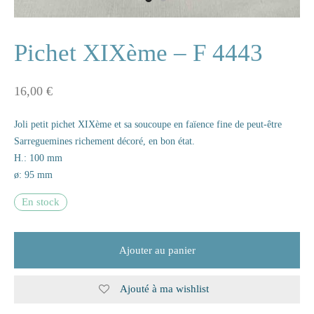
ne
Pichet XIXème – F 4443
16,00
€
n
Joli petit pichet XIXème et sa soucoupe en faïence fine de peut-être
s
Sarreguemines richement décoré, en bon état.
H.: 100 mm
e
ø: 95 mm
s
En stock
naire
Ajouter au panier
rie
Ajouté à ma wishlist
les