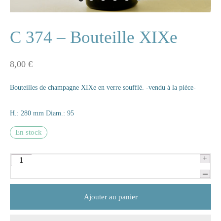
ne
C 374 – Bouteille XIXe
8,00
€
n
Bouteilles de champagne XIXe en verre soufflé. -vendu à la pièce-
s
e
H.: 280 mm Diam.: 95
En stock
s
naire
rie
Ajouter au panier
les