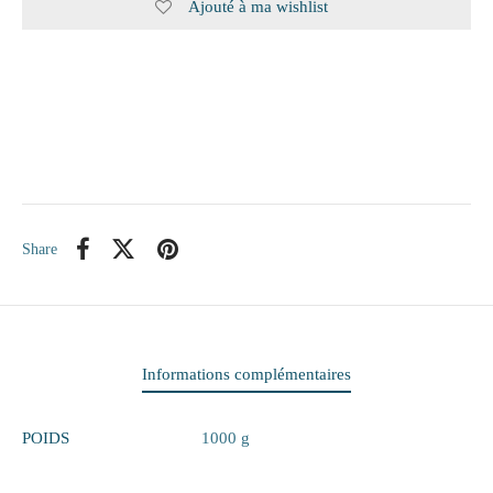
Ajouté à ma wishlist
itaire
ieux
te
eaux
Share
elle
rie
 papiers
Informations complémentaires
ge
POIDS
1000 g