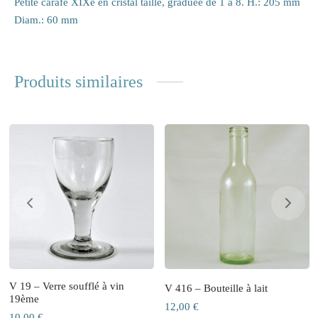
Petite carafe XIXe en cristal taillé, graduée de 1 à 8. H.: 205 mm
Diam.: 60 mm
Produits similaires
V 19 – Verre soufflé à vin
V 416 – Bouteille à lait
19ème
12,00
€
10,00
€