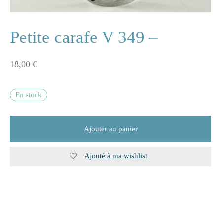
ne
Petite carafe V 349 –
18,00
€
n
s
En stock
e
Ajouter au panier
s
Ajouté à ma wishlist
naire
rie
les