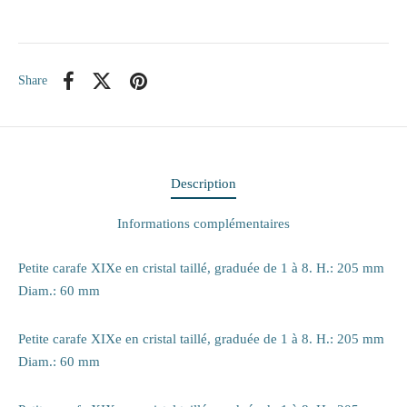
itaire
Share
ieux
te
eaux
Description
elle
Informations complémentaires
rie
Petite carafe XIXe en cristal taillé, graduée de 1 à 8. H.: 205 mm
Diam.: 60 mm
 papiers
Petite carafe XIXe en cristal taillé, graduée de 1 à 8. H.: 205 mm
ge
Diam.: 60 mm