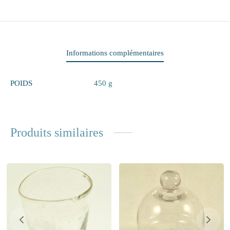
itaire
ieux
Informations complémentaires
te
POIDS
450 g
eaux
elle
Produits similaires
rie
 papiers
ge