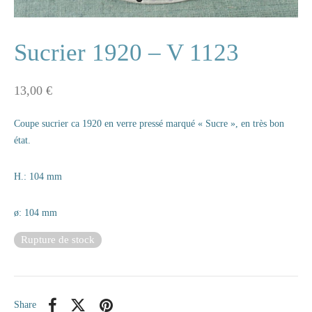
ne
Sucrier 1920 – V 1123
13,00
€
n
Coupe sucrier ca 1920 en verre pressé marqué « Sucre », en très bon
s
état.
e
H.: 104 mm
s
ø: 104 mm
naire
Rupture de stock
rie
les
Share