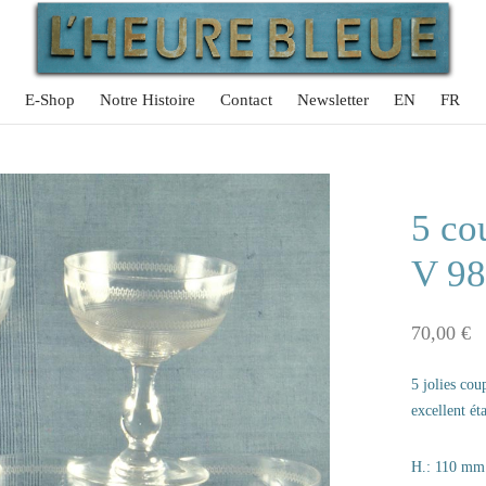
E-Shop
Notre Histoire
Contact
Newsletter
EN
FR
5 co
V 9
70,00
€
5 jolies cou
excellent éta
H.: 110 mm