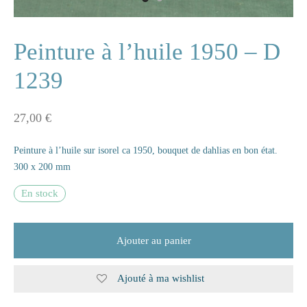
ne
Peinture à l’huile 1950 – D
1239
n
27,00
€
s
Peinture à l’huile sur isorel ca 1950, bouquet de dahlias en bon état.
e
300 x 200 mm
s
En stock
naire
Ajouter au panier
rie
Ajouté à ma wishlist
les