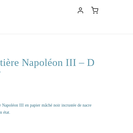
tière Napoléon III – D
7
re Napoléon III en papier mâché noir incrustée de nacre
n état.