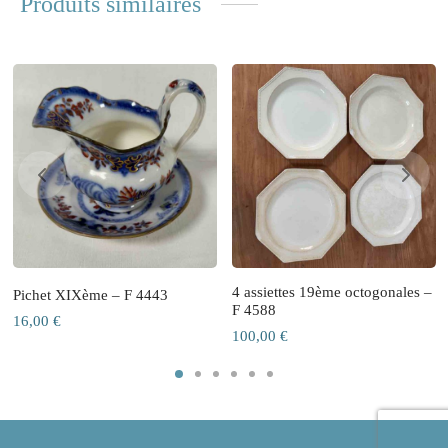
Produits similaires
4 assiettes 19ème octogonales –
Pichet XIXème – F 4443
F 4588
16,00
€
100,00
€