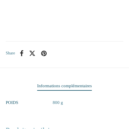
itaire
ieux
te
Share
eaux
elle
rie
Informations complémentaires
 papiers
POIDS
800 g
ge