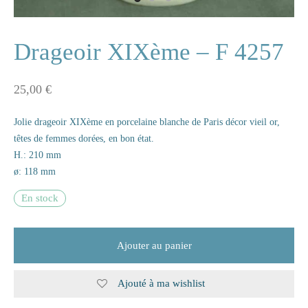
ne
Drageoir XIXème – F 4257
25,00
€
n
Jolie drageoir XIXème en porcelaine blanche de Paris décor vieil or,
s
têtes de femmes dorées, en bon état.
H.: 210 mm
e
ø: 118 mm
s
En stock
naire
Ajouter au panier
rie
Ajouté à ma wishlist
les