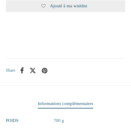
Ajouté à ma wishlist
itaire
ieux
te
eaux
elle
Share
rie
 papiers
Informations complémentaires
ge
POIDS
700 g