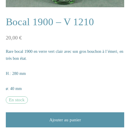
ne
Bocal 1900 – V 1210
20,00
€
n
Rare bocal 1900 en verre vert clair avec son gros bouchon à l’émeri, en
s
très bon état.
e
H.: 280 mm
s
ø: 40 mm
naire
En stock
rie
les
Ajouter au panier