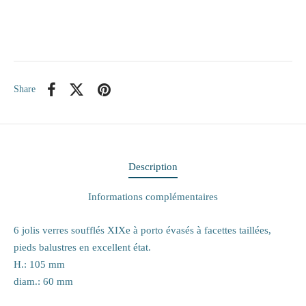
itaire
ieux
Share
te
eaux
elle
Description
rie
Informations complémentaires
 papiers
6 jolis verres soufflés XIXe à porto évasés à facettes taillées,
pieds balustres en excellent état.
ge
H.: 105 mm
diam.: 60 mm