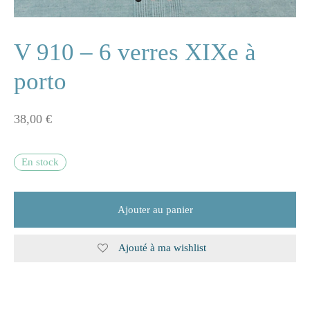
ne
V 910 – 6 verres XIXe à
porto
n
38,00
€
s
e
En stock
s
Ajouter au panier
naire
Ajouté à ma wishlist
rie
les